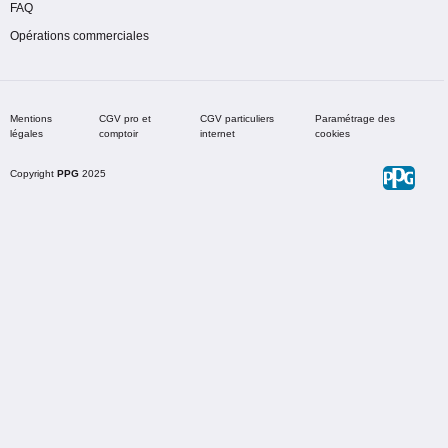
FAQ
Opérations commerciales
Mentions
CGV pro et
CGV particuliers
Paramétrage des
légales
comptoir
internet
cookies
Copyright
PPG
2025