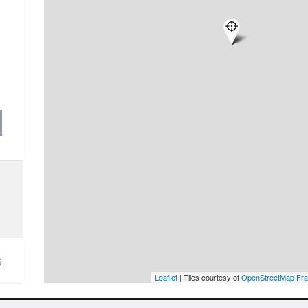
S
Leaflet
| Tiles courtesy of
OpenStreetMap Fr