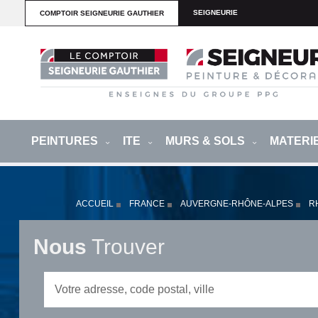
SEIGNEURIE
COMPTOIR SEIGNEURIE GAUTHIER
PEINTURES
ITE
MURS & SOLS
MATERI
ACCUEIL
FRANCE
AUVERGNE-RHÔNE-ALPES
R
Nous
Trouver