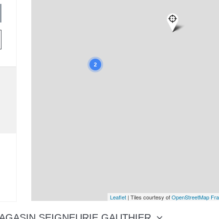
2
Leaflet
| Tiles courtesy of
OpenStreetMap Fr
 MAGASIN SEIGNEURIE GAUTHIER