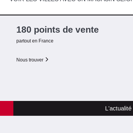
SHOWROOM
SEIGNEURIE
GAUTHIER BREST
42.17 KM
180 points de vente
74 boulevard Michel Briant
partout en France
29490
Guipavas
Nous trouver
09:00 - 12:00
14:00 - 18:00
+33 2 98 28 10 88
EN SAVOIR PLUS
L'actualit
LE COMPTOIR
SEIGNEURIE
GAUTHIER BREST
42.17 KM