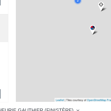
2
Leaflet
| Tiles courtesy of
OpenStreetMap Fr
NEURIE GAUTHIER (FINISTÈRE)