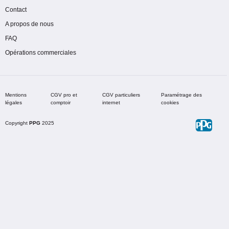
Contact
A propos de nous
FAQ
Opérations commerciales
Mentions
CGV pro et
CGV particuliers
Paramétrage des
légales
comptoir
internet
cookies
Copyright
PPG
2025