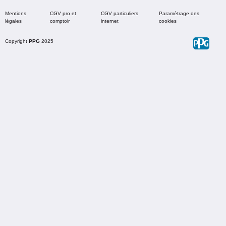
Mentions
CGV pro et
CGV particuliers
Paramétrage des
légales
comptoir
internet
cookies
Copyright
PPG
2025