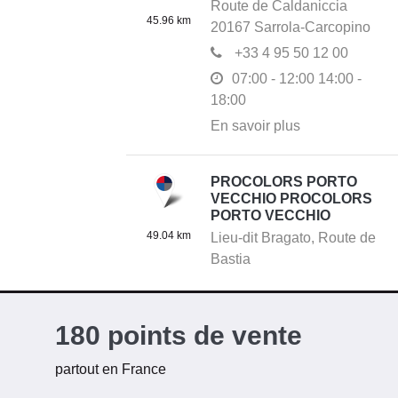
Route de Caldaniccia
45.96 km
20167
Sarrola-Carcopino
+33 4 95 50 12 00
07:00 - 12:00
14:00 -
18:00
En savoir plus
PROCOLORS PORTO
VECCHIO PROCOLORS
PORTO VECCHIO
49.04 km
Lieu-dit Bragato,
Route de
Bastia
20137
Porto-Vecchio
+33 4 95 70 32 80
180 points de vente
07:00 - 12:00
14:00 -
18:00
partout en France
En savoir plus