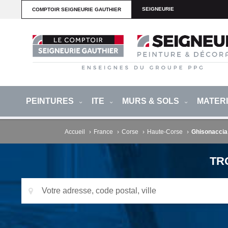
SEIGNEURIE
COMPTOIR SEIGNEURIE GAUTHIER
PEINTURES
ITE
MURS & SOLS
MATER
Accueil
›
France
›
Corse
›
Haute-Corse
›
Ghisonaccia
TR