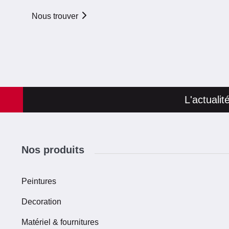
Nous trouver
PROCOLORS
PROCOLORS LUCCIANA
Lieu-Dit Precoghju
58.52 km
20290
Lucciana
+33 4 95 57 23 50
07:00 - 12:00
14:00 -
18:00
L'actuali
En savoir plus
Nos produits
Peintures
Decoration
Matériel & fournitures