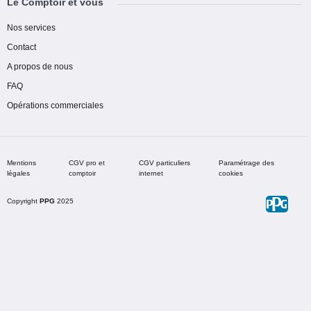
Le Comptoir et vous
Nos services
Contact
A propos de nous
FAQ
Opérations commerciales
Mentions
CGV pro et
CGV particuliers
Paramétrage des
légales
comptoir
internet
cookies
Copyright
PPG
2025