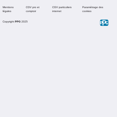
Mentions
CGV pro et
CGV particuliers
Paramétrage des
légales
comptoir
internet
cookies
Copyright
PPG
2025