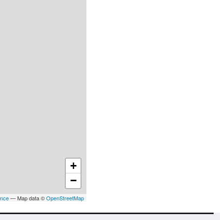
+
−
ance
— Map data ©
OpenStreetMap