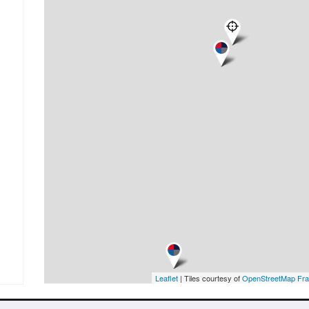
Leaflet
| Tiles courtesy of
OpenStreetMap Fr