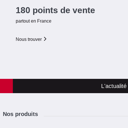
180 points de vente
partout en France
LE COMPTOIR
SEIGNEURIE
GAUTHIER SAINT
32.05 KM
Nous trouver
OMER
Ouvert du 03/08/2026 au
07/08/2026 de 08h00 à
12h00 et de 13h30 à 17h00
Ouvert du 10/08/2026 au
14/08/2026 de 08h00 à
L'actualit
12h00 et de 13h30 à 17h00
Ouvert du 17/08/2026 au
21/08/2026 de 08h00 à
12h00 et de 13h30 à 17h00
Nos produits
Ouvert du 24/08/2026 au
28/08/2026 de 08h00 à
12h00 et de 13h30 à 17h00