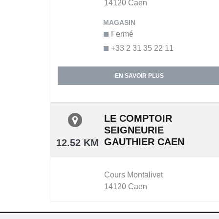
14120
Caen
Fermé
+33 2 31 35 22 11
EN SAVOIR PLUS
LE COMPTOIR
SEIGNEURIE
GAUTHIER CAEN
12.52 KM
Cours Montalivet
14120
Caen
Fermé