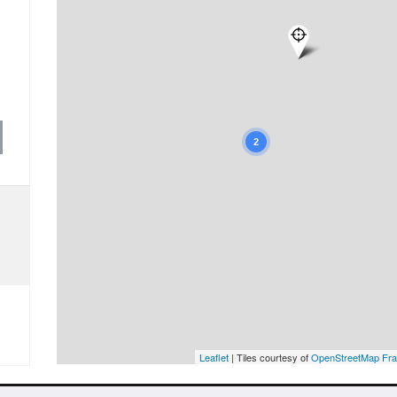
2
Leaflet
| Tiles courtesy of
OpenStreetMap Fr