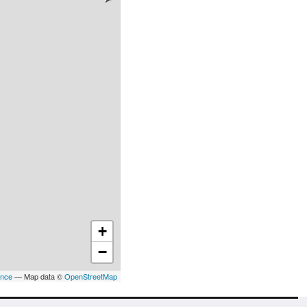
+
−
ance
— Map data ©
OpenStreetMap