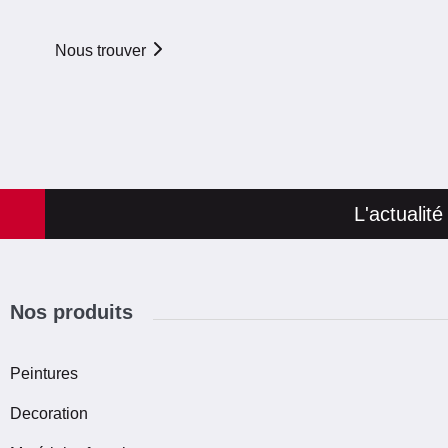
Fermé
+33 2 32 76 11 11
Nous trouver
EN SAVOIR PLUS
LE COMPTOIR
SEIGNEURIE
L'actualit
GAUTHIER ROUEN -
21.79 KM
CENTRE
Ouvert du 06/07/2026 au
Nos produits
28/08/2026 de 07h30 à
12h00 et de 13h30 à 17h00
Peintures
30 Rue du Pré de la Bataille
76000
Rouen
Decoration