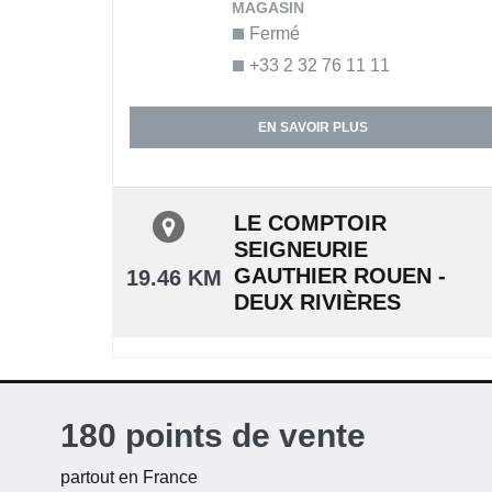
Fermé
+33 2 32 76 11 11
EN SAVOIR PLUS
LE COMPTOIR
SEIGNEURIE
GAUTHIER ROUEN -
19.46 KM
DEUX RIVIÈRES
ZA des deux Rivières,
Route de
Lyons
180 points de vente
76000
Rouen
partout en France