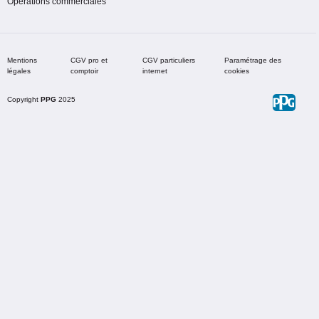
Opérations commerciales
Mentions
CGV pro et
CGV particuliers
Paramétrage des
légales
comptoir
internet
cookies
Copyright
PPG
2025