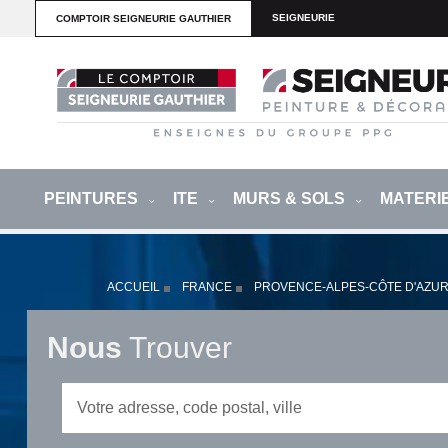
SEIGNEURIE
COMPTOIR SEIGNEURIE GAUTHIER
PEINTURES
ITE
MURS & SOLS
MATERI
ACCUEIL
FRANCE
PROVENCE-ALPES-CÔTE D'AZU
Nous
Trouver