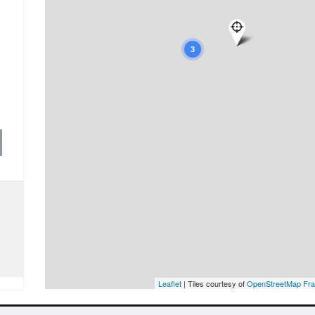
3
Leaflet
| Tiles courtesy of
OpenStreetMap Fr