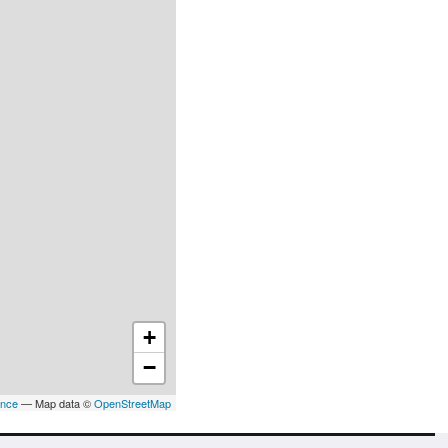
+
−
ance
— Map data ©
OpenStreetMap