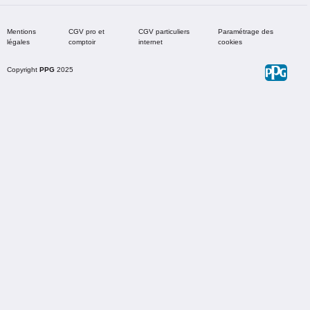
Mentions
CGV pro et
CGV particuliers
Paramétrage des
légales
comptoir
internet
cookies
Copyright
PPG
2025