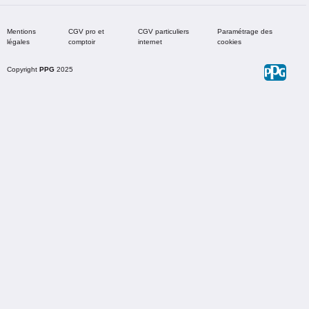
Mentions
CGV pro et
CGV particuliers
Paramétrage des
légales
comptoir
internet
cookies
Copyright
PPG
2025