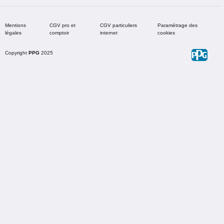
Mentions
CGV pro et
CGV particuliers
Paramétrage des
légales
comptoir
internet
cookies
Copyright
PPG
2025