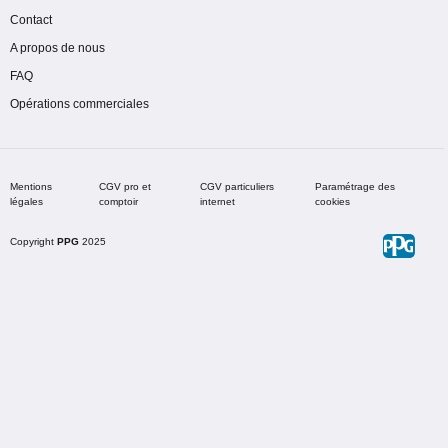
Contact
A propos de nous
FAQ
Opérations commerciales
Mentions
CGV pro et
CGV particuliers
Paramétrage des
légales
comptoir
internet
cookies
Copyright
PPG
2025