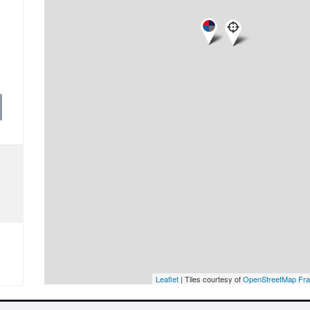
Leaflet
| Tiles courtesy of
OpenStreetMap Fr