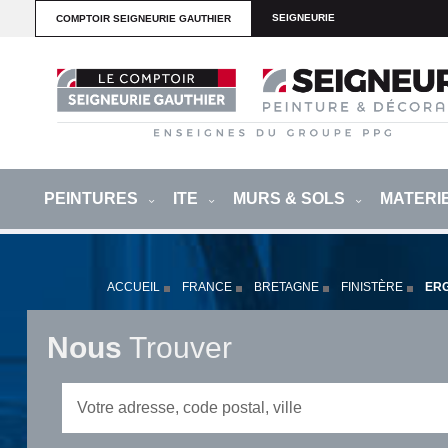
SEIGNEURIE
COMPTOIR SEIGNEURIE GAUTHIER
PEINTURES
ITE
MURS & SOLS
MATERI
ACCUEIL
FRANCE
BRETAGNE
FINISTÈRE
ER
Nous
Trouver