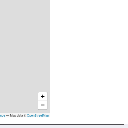
+
−
ance
— Map data ©
OpenStreetMap