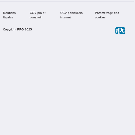
Mentions
CGV pro et
CGV particuliers
Paramétrage des
légales
comptoir
internet
cookies
Copyright
PPG
2025