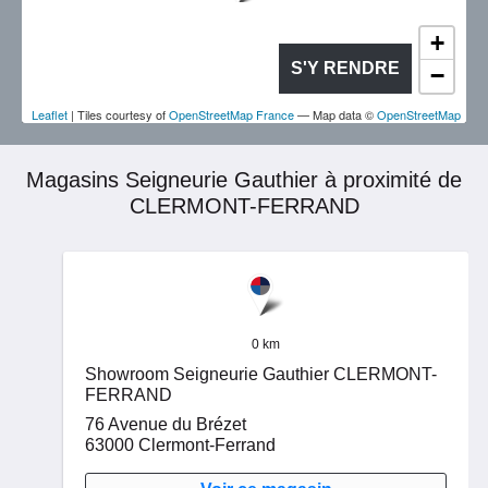
+
S'Y RENDRE
−
Leaflet
| Tiles courtesy of
OpenStreetMap France
— Map data ©
OpenStreetMap
Magasins Seigneurie Gauthier à proximité de
CLERMONT-FERRAND
0 km
Showroom Seigneurie Gauthier CLERMONT-
FERRAND
76 Avenue du Brézet
63000
Clermont-Ferrand