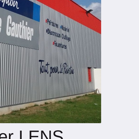
er
LENS