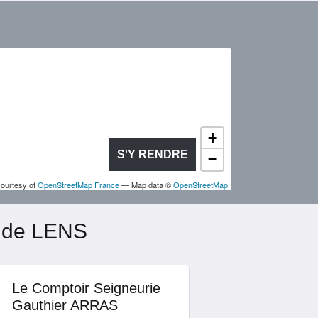
+
S'Y RENDRE
−
courtesy of
OpenStreetMap France
— Map data ©
OpenStreetMap
é de LENS
Le Comptoir Seigneurie
Gauthier ARRAS