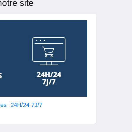
otre site
les
24H/24 7J/7