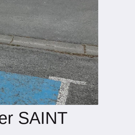
er
SAINT